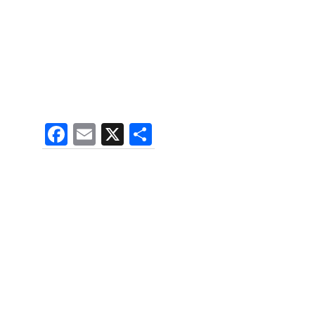
F
E
X
S
a
m
h
c
ai
ar
e
l
e
b
o
o
k