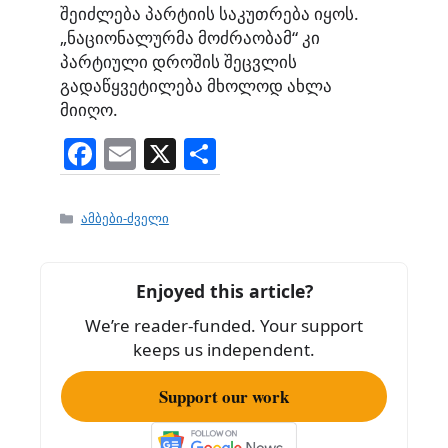
შეიძლება პარტიის საკუთრება იყოს.
„ნაციონალურმა მოძრაობამ“ კი
პარტიული დროშის შეცვლის
გადაწყვეტილება მხოლოდ ახლა
მიიღო.
F
E
X
S
a
m
h
c
ai
ar
Categories
ამბები-ძველი
e
l
e
b
Enjoyed this article?
o
We’re reader-funded. Your support
o
keeps us independent.
k
Support our work