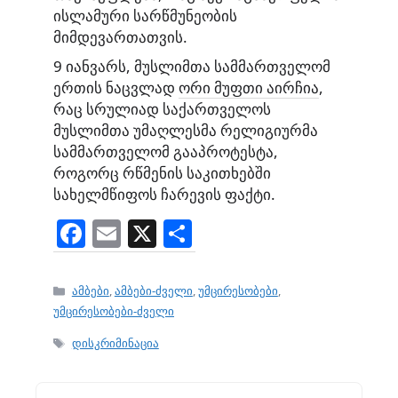
ისლამური სარწმუნეობის
მიმდევართათვის.
9 იანვარს, მუსლიმთა სამმართველომ
ერთის ნაცვლად
ორი მუფთი აირჩია
,
რაც სრულიად საქართველოს
მუსლიმთა უმაღლესმა რელიგიურმა
სამმართველომ გააპროტესტა,
როგორც რწმენის საკითხებში
სახელმწიფოს ჩარევის ფაქტი.
F
E
X
S
a
m
h
c
ai
ar
Categories
ამბები
,
ამბები-ძველი
,
უმცირესობები
,
e
l
e
უმცირესობები-ძველი
b
Tags
დისკრიმინაცია
o