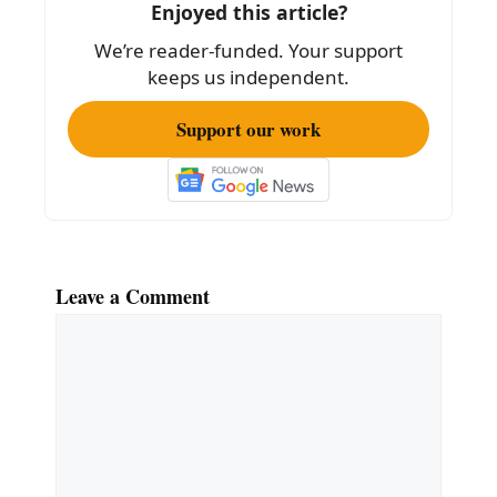
o
Enjoyed this article?
k
We’re reader-funded. Your support
keeps us independent.
Support our work
Leave a Comment
Comment