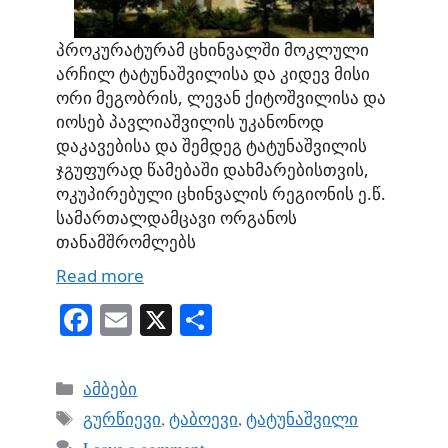
პროკურატურამ ცხინვალში მოკლული
არჩილ ტატუნაშვილისა და კიდევ მისი
ორი მეგობრის, ლევან ქიტოშვილისა და
იოსებ პავლიაშვილის უკანონოდ
დაკავებისა და შემდეგ ტატუნაშვილის
ჯგუფურად წამებაში დახმარებისთვის,
ოკუპირებული ცხინვალის რეგიონის ე.წ.
სამართალდამცავი ორგანოს
თანამშრომლებს
Read more
Fa
E
X
S
ce
m
ha
bo
ail
re
Categories
ამბები
ok
Tags
გურწიევი
,
ტაბოევი
,
ტატუნაშვილი