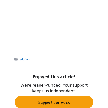
Categories
ამბები
Enjoyed this article?
We’re reader-funded. Your support
keeps us independent.
Support our work