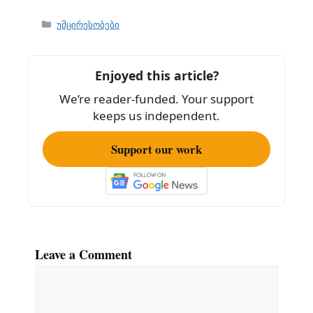
a
m
h
c
ai
ar
Categories
უმცირესობები
e
l
e
b
Enjoyed this article?
o
We’re reader-funded. Your support
o
keeps us independent.
k
Support our work
Leave a Comment
Comment