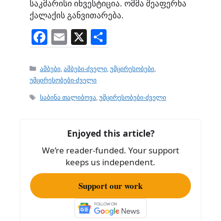
საკმარისი ინვესტიცია. ომმა შეაფერხა
ქალაქის განვითარება.
F
E
X
S
a
m
h
c
ai
ar
Categories
ამბები
,
ამბები-ძველი
,
უმცირესობები
,
e
l
e
უმცირესობები-ძველი
b
Tags
საბინა თალიბოვა
,
უმცირესობები-ძველი
o
o
Enjoyed this article?
k
We’re reader-funded. Your support
keeps us independent.
Support our work