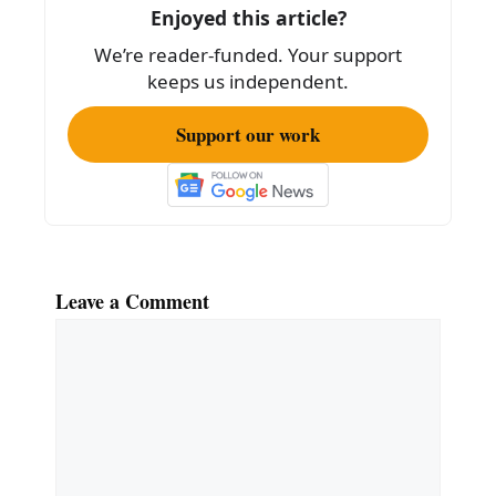
o
Enjoyed this article?
o
We’re reader-funded. Your support
k
keeps us independent.
Support our work
Leave a Comment
Comment