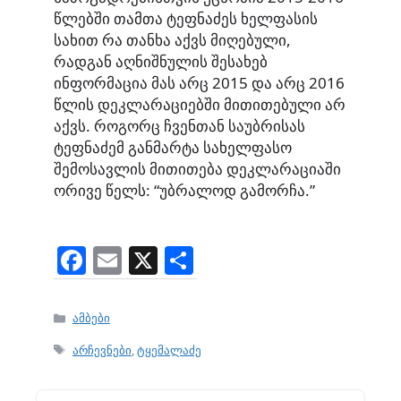
წლებში თამთა ტეფნაძეს ხელფასის
სახით რა თანხა აქვს მიღებული,
რადგან აღნიშნულის შესახებ
ინფორმაცია მას არც 2015 და არც 2016
წლის დეკლარაციებში მითითებული არ
აქვს. როგორც ჩვენთან საუბრისას
ტეფნაძემ განმარტა სახელფასო
შემოსავლის მითითება დეკლარაციაში
ორივე წელს: “უბრალოდ გამორჩა.”
F
E
X
S
a
m
h
c
ai
ar
Categories
ამბები
e
l
e
Tags
არჩევნები
,
ტყემალაძე
b