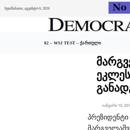
ხუთშაბათი, აგვისტო 6, 2026
Skip
to
content
02 – WSJ TEST – ᲥᲐᲠᲗᲣᲚᲘ
მარგვ
ეკლეს
განად
იანვარი 10, 20
პრეზიდენტი
მარგველაშ