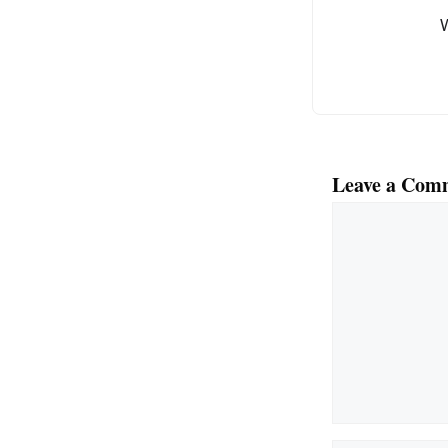
o
k
Leave a Com
Comment