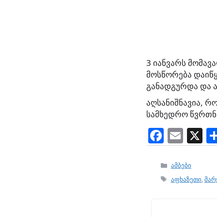
3 იანვარს მომავ
მოსწორება დაიწყ
განადგურდა და ა
აღსანიშნავია, რ
სამხედრო წვრთნე
F
E
X
a
m
c
ai
Categories
ამბები
e
l
Tags
აფხაზეთი
,
მარ
b
o