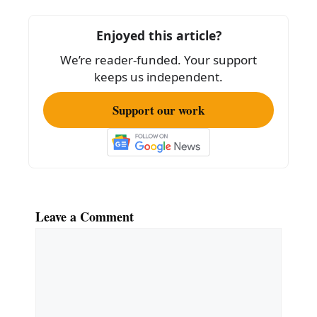
e
l
e
b
Enjoyed this article?
o
We’re reader-funded. Your support
o
keeps us independent.
k
Support our work
Leave a Comment
Comment