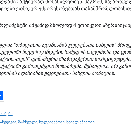
ილვაშიც აქტიურად მონაწილეობენ. მაგრამ, საქართვ
ტიები ეთნიკურ უმცირესობებთან თანამშრომლობისთვ
რლამენტში ამჟამად მხოლოდ 4 ეთნიკური აზერბაიჯან
ულია
“
თბილისის
ადამიანის
უფლებათა
სახლის
”
პროე
თველოში
ნიდერლანდების
სამეფოს
საელჩოსა
და
ფონ
ატიისათვის
”
ფინანსური
მხარდაჭერით
ხორციელდება
სტატიაში
გამოთქმული
მოსაზრება
,
შესაძლოა
,
არ
გამო
ილისის
ადამიანის
უფლებათა
სახლის
პოზიციას
.
S
h
ar
სობები
e
ჯანელები
,
მარნეული
,
სულეიმანოვი
,
ხაიალ აზიზოვი