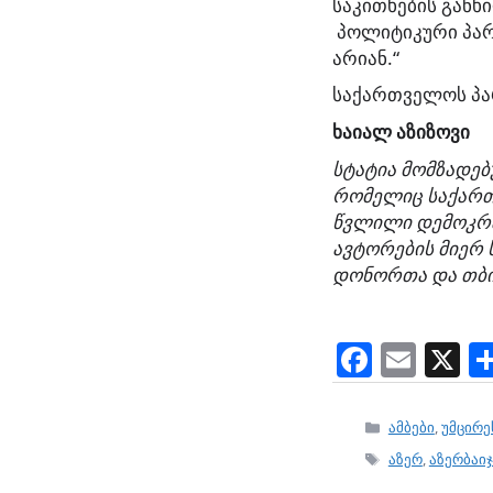
საკითხების განხ
პოლიტიკური პარ
არიან.“
საქართველოს პა
ხაიალ
აზიზოვი
სტატია
მომზადებ
რომელიც
საქარ
წვლილი
დემოკრ
ავტორების
მიერ
დონორთა
და
თბ
F
E
X
a
m
c
ai
Categories
ამბები
,
უმცირე
e
l
Tags
აზერ
,
აზერბაი