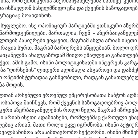
ჩნია, რომ ეთნიკურმა აზერბაიჯანელებმა მათივე კე
ა ისწავლონ სახელმწიფო ენა და ქვეყნის საზოგადოე
გრაციაც მოახდინონ.
სუფლებო, ისე ოპოზიციურ პარტიებში ეთნიკური აზერ
 წარმოდგენილები. მართალია, ჩვენ – აზერბაიჯანელ
ლთვის პასიურები ვიყავით, მაგრამ ახლა არიან ისეთ
რაცია სურთ, მაგრამ ბარიერებს აწყდებიან. ბოლო დ
აიჯანელმა ახალგაზრდამ მიიღო უმაღლესი განათლება
ვთ. ამის გამო, ისინი პოლიტიკისადმი ინტერესს კარგა
ბა “ღირსების” ლიდერი ალიბალა ასგაროვი და დასძე
თ ოპტიმისტურადაა განწყობილი, რადგან განათლებუ
ბა მოდის.
ლთან არსებული ეროვნულ უმცირესობათა საბჭოს აღ
 ოსიპოვა მიიჩნევს, რომ ქვეყნის საზოგადოებრივ-პო
კური აზერბაიჯანელების როლი ნელა, მაგრამ იზრდება
ი არიან ისეთი ადამიანები, რომლებმაც ქართული ენა
ბიც არიან. მათი როლი უკვე იგრძნობა. ისინი აქტიურ
თვალსაჩინოა არასამთავრობო სექტორში. ისინი მნიშ