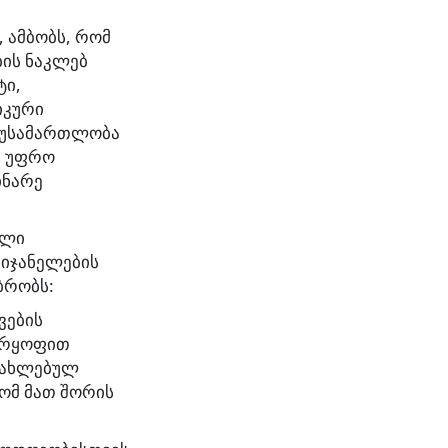
 ამბობს, რომ
ბის ნაკლებ
ტი,
იკური
ი უსამართლობა
ი უფრო
ინარე
ული
აიჯანელების
ბრობს:
ვების
უარყოფით
სახლებულ
ომ მათ შორის