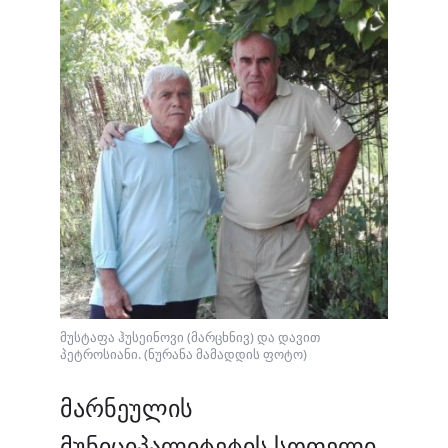
მუსტაფა ჰუსეინოვი (მარცხნივ) და დავით
პეტროსიანი. (ნურანა მამადდის ფოტო)
მარნეულის
მუნიციპალიტეტის სოფელი