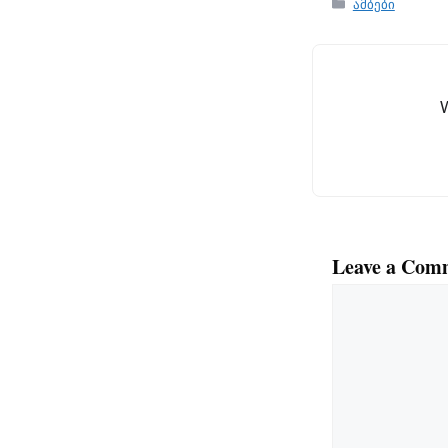
Categories
ამბები
Leave a Com
Comment