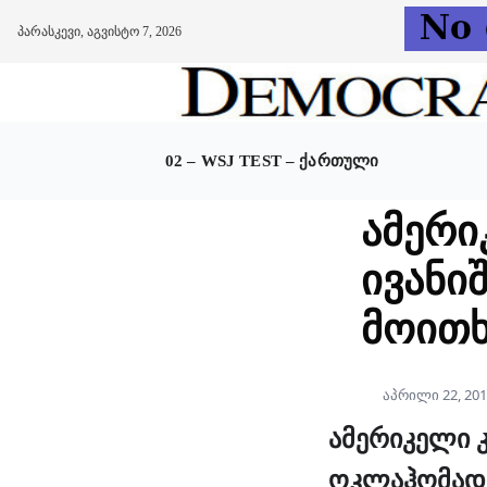
პარასკევი, აგვისტო 7, 2026
Skip
to
content
02 – WSJ TEST – ᲥᲐᲠᲗᲣᲚᲘ
ამერი
ივანი
მოით
აპრილი 22, 20
ამერიკელი 
ოკლაჰომად