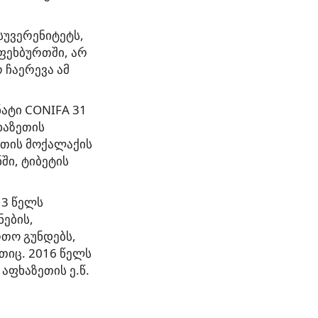
სუვერენიტეტს,
ფეხბურთში, არ
 ჩაერევა ამ
ატი СONIFA 31
ხაზეთის
ეთის მოქალაქის
ში, ტიბეტის
13 წელს
ნების,
რთო გუნდებს,
თიც. 2016 წელს
აფხაზეთის ე.წ.