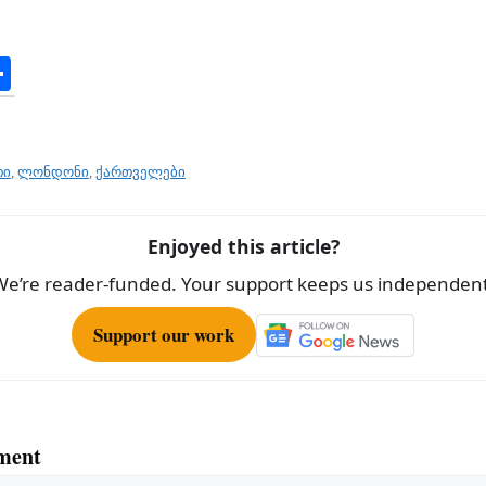
S
h
ar
e
თი
,
ლონდონი
,
ქართველები
Enjoyed this article?
We’re reader-funded. Your support keeps us independent
Support our work
ment