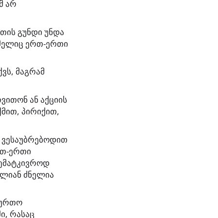
მ არ
თის გუნდი უნდა
ომელიც ერთ-ერთი
ვს, მაგრამ
ვითონ ან აქციის
მით, პირიქით,
დ ვესაუბრებოდით
რთ-ერთი
შემატკივროდ
ალიან ძნელია
ბურთო
ი, რასაც