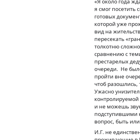
«Я около года жд
я смог посетить 
готовых документ
которой уже прох
вид на жительств
пересекать «грани
толкотню сложно
сравнению с теми
престарелых дед
очереди. Не было
пройти вне очере
чтоб разошлись, т
Ужасно унизител
контролируемой 
и не можешь зву
подступившими к
вопрос, быть или
И.Г. не единстве
проживающие в Г