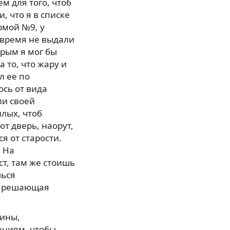
м для того, чтоб
, что я в списке
рмой №9, у
овремя не выдали
орым я мог бы
а то, что жару и
л ее по
ось от вида
ли своей
илых, чтоб
ют дверь, наорут,
ся от старости.
 На
т, там же стоишь
шься
а, решающая
зины,
ениям, чтобы