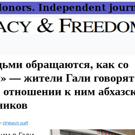
дьми обращаются, как со
» — жители Гали говорят
 отношении к ним абхазс
ников
от
DFWatch staff
м в Гали