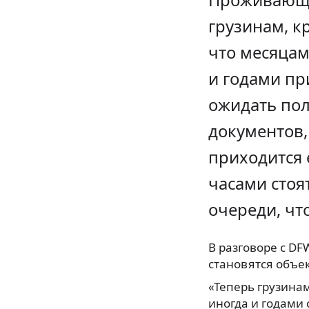
грузинам, к
что месяцам
и годами пр
ожидать по
документов,
приходится 
часами стоя
очереди, чт
В разговоре с DF
становятся объе
«Теперь грузина
иногда и годами 