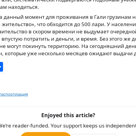
там находиться.
а данный момент для проживания в Гали грузинам 
 жительство», что обходится до 500 лари. У населени
вительство в скором времени не выдумает очередной
 впустую потратить и деньги, и время. Без этого же 
не могут покинуть территорию. На сегодняшний день
н, которые уже несколько месяцев ожидают выдачи 
О
т
п
р
паспортизация
а
в
Enjoyed this article?
и
We’re reader-funded. Your support keeps us independent
т