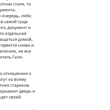
тном столе, то
кумента.
 очередь, либо
 в самой гуще
чить документ и
это отдельная
ращаться домой,
торяется снова и
жалению, не все
итель Гали.
 по отношению к
гут ко всему
тних стариков.
закрывают дверь и
ждет своей