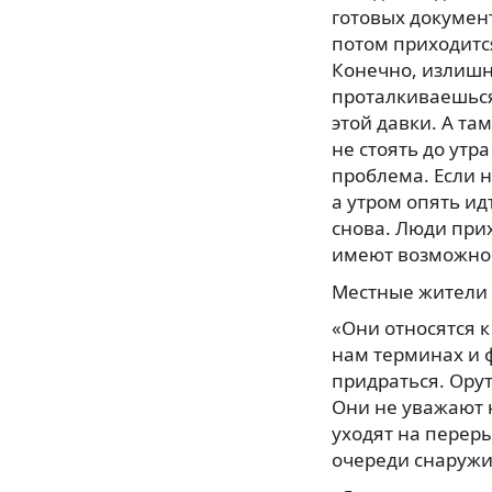
готовых документ
потом приходится
Конечно, излишн
проталкиваешься
этой давки. А та
не стоять до утр
проблема. Если н
а утром опять ид
снова. Люди прих
имеют возможнос
Местные жители 
«Они относятся к
нам терминах и 
придраться. Орут
Они не уважают н
уходят на переры
очереди снаружи