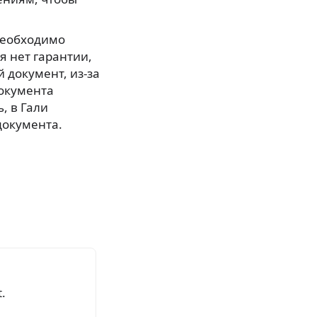
необходимо
я нет гарантии,
 документ, из-за
документа
, в Гали
документа.
.