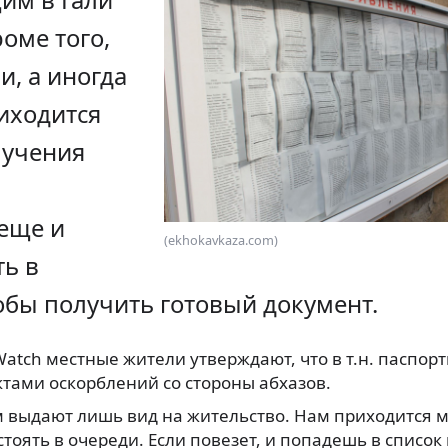
роме того,
и, а иногда
иходится
лучения
еще и
(ekhokavkaza.com)
ть в
обы получить готовый документ.
Watch местные жители утверждают, что в т.н. паспорт
ктами оскорблений со стороны абхазов.
м выдают лишь вид на жительство. Нам приходится 
стоять в очереди. Если повезет, и попадешь в список