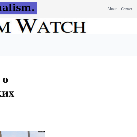
About
Contact
 о
ких