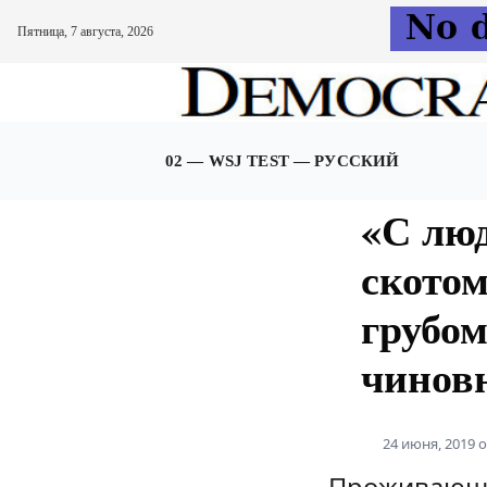
Пятница, 7 августа, 2026
Перейти
к
содержимому
02 — WSJ TEST — РУССКИЙ
«С лю
скотом
грубом
чинов
24 июня, 2019
Проживающи