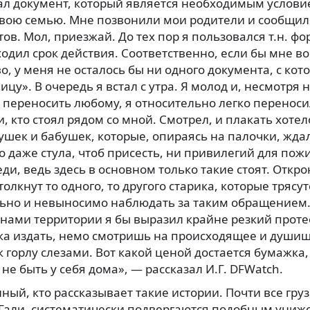
ал документ, который является необходимым условие
свою семью. Мне позвонили мои родители и сообщили
ов. Мол, приезжай. До тех пор я пользовался т.н. фо
одил срок действия. Соответственно, если бы мне в
о, у меня не осталось бы ни одного документа, с кот
цу». В очередь я встал с утра. Я молод и, несмотря н
 переносить любому, я относительно легко переноси
, кто стоял рядом со мной. Смотрел, и плакать хотел
ушек и бабушек, которые, опираясь на палочки, жда
 даже стула, чтоб присесть, ни привилегий для пож
ди, ведь здесь в основном только такие стоят. Откро
олкнут то одного, то другого старика, которые трясут
ьно и невыносимо наблюдать за таким обращением.
нами территории я бы выразил крайне резкий протес
ка издать, немо смотришь на происходящее и души
 горлу слезами. Вот какой ценой достается бумажк
 не быть у себя дома», — рассказал И.Г. DFWatch.
нный, кто рассказывает такие истории. Почти все гру
али, систематически подвергаются подобным униж