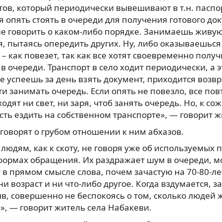
ов, который периодически вывешивают в т.н. паспор
 опять стоять в очереди для получения готового до
е говорить о каком-либо порядке. Занимаешь живую
, пытаясь опередить других. Ну, либо оказываешься
м – как повезет, так как все хотят своевременно полу
а в очереди. Транспорт в село ходит периодически, а 
е успеешь за день взять документ, приходится возв
ти занимать очередь. Если опять не повезло, все пов
одят ни свет, ни заря, чтоб занять очередь. Но, к со
ть ездить на собственном транспорте», — говорит ж
говорят о грубом отношении к ним абхазов.
 людям, как к скоту, не говоря уже об используемых
формах обращения. Их раздражает шум в очереди, мо
 в прямом смысле слова, почем зачастую на 70-80-ле
и возраст и ни что-либо другое. Когда вздумается, 
в, совершенно не беспокоясь о том, сколько людей 
», — говорит житель села Набакеви.