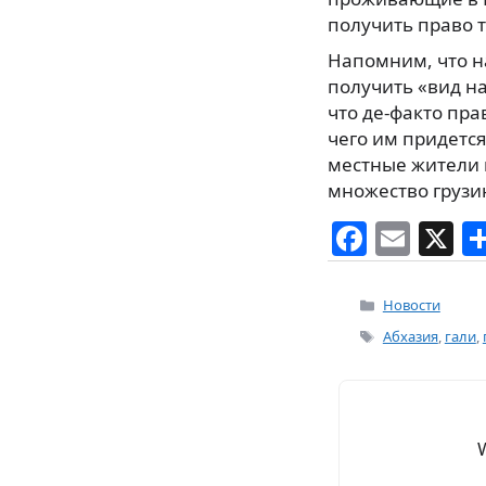
получить право 
Напомним, что н
получить «вид на
что де-факто пра
чего им придется
местные жители 
множество грузи
F
E
X
a
m
c
ai
Рубрики
Новости
e
l
Метки
Абхазия
,
гали
,
b
o
o
k