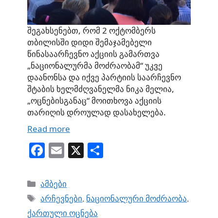
შეგახსენებთ, რომ 2 ოქტომბერს
თბილისში დიდი შემაჯამებელი
წინასაარჩევნო აქციის გამართვა
„ნაციონალურმა მოძრაობამ“ უკვე
დაანონსა და იქვე პარტიის საარჩევნო
შტაბის ხელმძღვანელმა ნიკა მელია,
„ოცნებისგანაც“ მოითხოვა აქციის
თარიღის დროულად დასახელება.
Read more
Fa
E
X
S
ce
m
ha
bo
ail
re
Categories
ამბები
ok
Tags
არჩევნები
,
ნაციონალური მოძრაობა
,
ქართული ოცნება