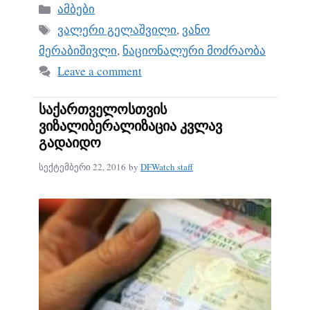
bo
ail
re
Categories
ამბები
ok
Tags
ვალერი გელაშვილი
,
ვანო
მერაბიშივლი
,
ნაციონალური მოძრაობა
Leave a comment
საქართველოსთვის
ვიზალიბერალიზაცია კვლავ
გადაიდო
სექტემბერი 22, 2016
by
DFWatch staff