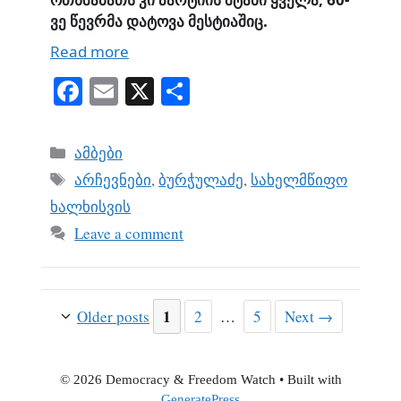
ვე
წევრმა
დატოვა
მესტიაშიც
.
Read more
Fa
E
X
S
ce
m
ha
bo
ail
re
Categories
ამბები
ok
Tags
არჩევნები
,
ბურჭულაძე
,
სახელმწიფო
ხალხისვის
Leave a comment
Page
1
Page
Page
Older posts
2
…
5
Next
→
© 2026 Democracy & Freedom Watch
• Built with
GeneratePress