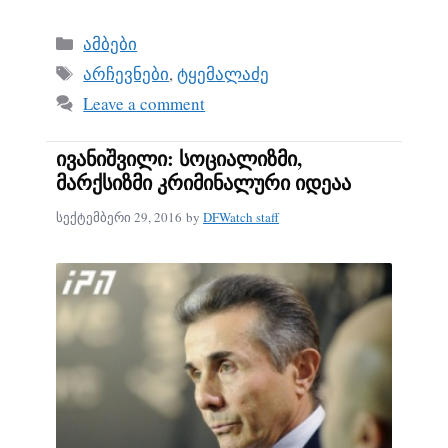
ce
m
ha
bo
ail
re
Categories
ამბები
ok
Tags
არჩევნები
,
ტყემალაძე
Leave a comment
ივანიშვილი: სოციალიზმი,
მარქსიზმი კრიმინალური იდეაა
სექტემბერი 29, 2016
by
DFWatch staff