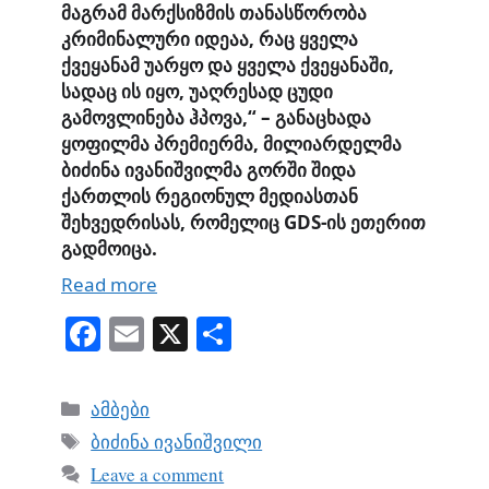
მაგრამ
მარქსიზმის
თანასწორობა
კრიმინალური
იდეაა
,
რაც
ყველა
ქვეყანამ
უარყო
და
ყველა
ქვეყანაში
,
სადაც
ის
იყო
,
უაღრესად
ცუდი
გამოვლინება
ჰპოვა
,“ –
განაცხადა
ყოფილმა
პრემიერმა
,
მილიარდელმა
ბიძინა
ივანიშვილმა
გორში
შიდა
ქართლის რეგიონულ
მედიასთან
შეხვედრისას
, რომელიც
GDS-
ის
ეთერი
თ
გადმოიცა
.
Read more
Fa
E
X
S
ce
m
ha
bo
ail
re
Categories
ამბები
ok
Tags
ბიძინა ივანიშვილი
Leave a comment