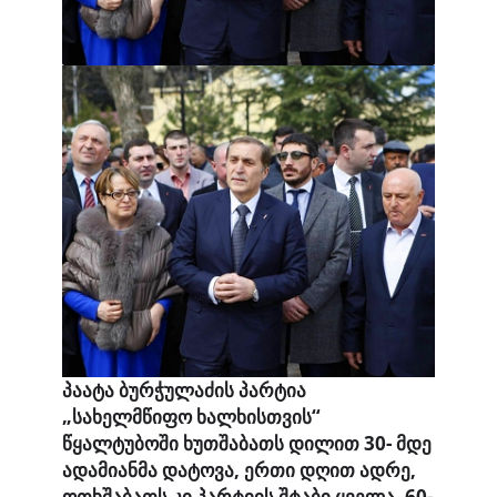
პაატა
ბურჭულაძის
პარტია
„
სახელმწიფო
ხალხისთვის
“
წყალტუბოში
ხუთშაბათს
დილით
30-
მდე
ადამიანმა
დატოვა
,
ერთი
დღით
ადრე
,
ოთხშაბათს
კი
პარტიის
შტაბი
ყველა
, 60-