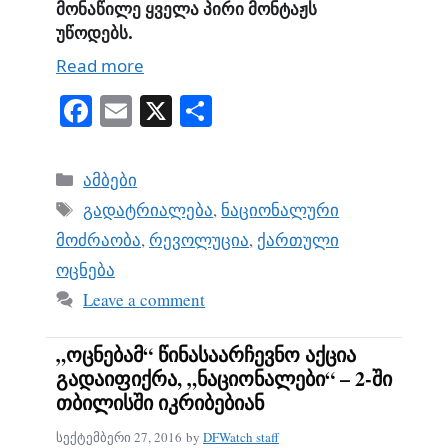
მონაწილე ყველა პირი მონტაჟს
უწოდებს.
Read more
Fa
E
X
S
ce
m
ha
bo
ail
re
Categories
ამბები
ok
Tags
გადატრიალება
,
ნაციონალური
მოძრაობა
,
რევოლუცია
,
ქართული
ოცნება
Leave a comment
„ოცნებამ“ წინასაარჩევნო აქცია
გადაიფიქრა, „ნაციონალები“ – 2-ში
თბილისში იკრიბებიან
სექტემბერი 27, 2016
by
DFWatch staff