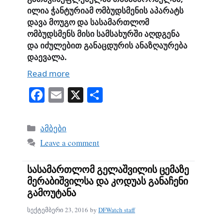
ილია ჭანტურიამ ომბუდსმენის აპარატს
დავა მოუგო და სასამართლომ
ომბუდსმენს მისი სამსახურში აღდგენა
და იძულებით განაცდურის ანაზღაურება
დაევალა.
Read more
Fa
E
X
S
ce
m
ha
bo
ail
re
Categories
ამბები
ok
Leave a comment
სასამართლომ გელაშვილის ცემაზე
მერაბიშვილსა და კოდუას განაჩენი
გამოუტანა
სექტემბერი 23, 2016
by
DFWatch staff