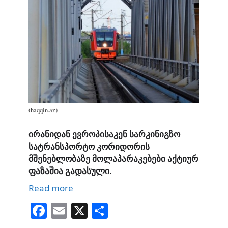
(haqqin.az)
ირანიდან ევროპისაკენ სარკინიგზო
სატრანსპორტო კორიდორის
მშენებლობაზე მოლაპარაკებები აქტიურ
ფაზაშია გადასული.
Read more
Fa
E
X
S
ce
m
ha