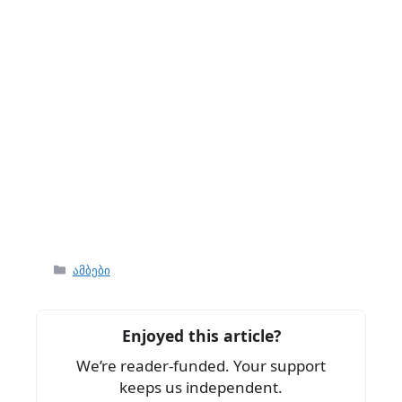
Categories
ამბები
Enjoyed this article?
We’re reader-funded. Your support
keeps us independent.