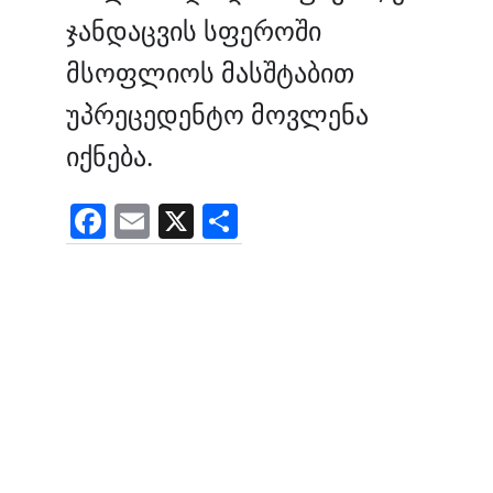
ჯანდაცვის სფეროში
მსოფლიოს მასშტაბით
უპრეცედენტო მოვლენა
იქნება.
F
E
X
S
a
m
h
c
ai
ar
e
l
e
b
o
o
k