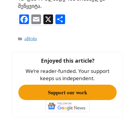
შეწყვიტა.
F
E
X
S
a
m
h
c
ai
ar
Categories
ამბები
e
l
e
b
Enjoyed this article?
o
We’re reader-funded. Your support
o
keeps us independent.
k
Support our work