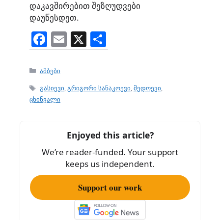
დაკავშირებით შეზღუდვები
დაუწესდეთ.
F
E
X
S
a
m
h
c
ai
ar
Categories
ამბები
e
l
e
Tags
გასიევი
,
გრიგორი სანაკოევი
,
მედოევი
,
b
ცხინვალი
o
o
Enjoyed this article?
k
We’re reader-funded. Your support
keeps us independent.
Support our work