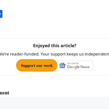
S
h
ar
e
Enjoyed this article?
We’re reader-funded. Your support keeps us independent
Support our work
ment