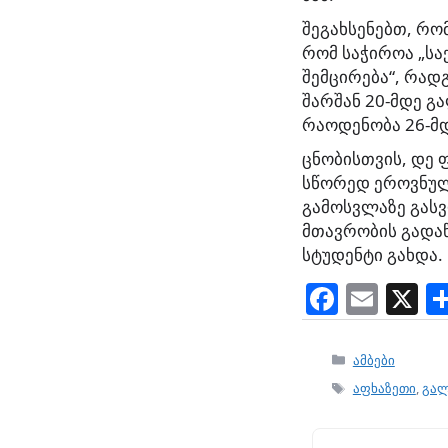
შეგახსენებთ, რო
რომ საჭიროა „ს
შემცირება“, რადგ
შარშან 20-მდე გ
რაოდენობა 26-მდ
ცნობისთვის, დე 
სწორედ ეროვნული
გამოსვლაზე გასვ
მთავრობის გადაწ
სტუდენტი გახდა.
F
E
X
a
m
c
ai
Categories
ამბები
e
l
Tags
აფხაზეთი
,
გა
b