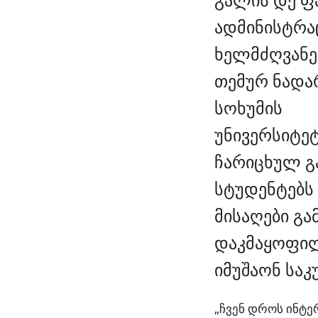
ადმინისტრა
ხელმძღვან
თემურ ნადა
სოხუმის
უნივერსიტე
ჩარიცხულ 
სტუდენტებს
მისაღები გა
დაკმაყოფილ
იმუშაონ საკ
„ჩვენ დროს ინტე