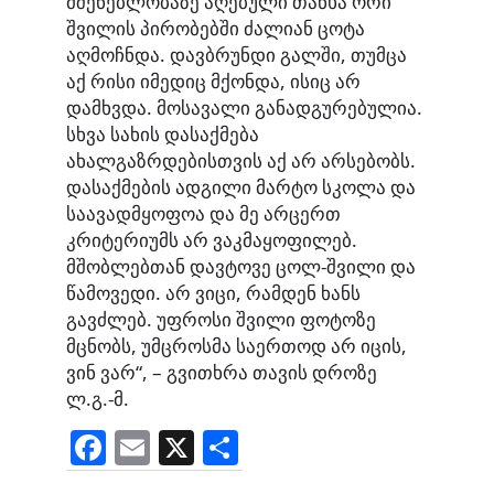
მშენებლობაზე აღებული თანხა ორი
შვილის პირობებში ძალიან ცოტა
აღმოჩნდა. დავბრუნდი გალში, თუმცა
აქ რისი იმედიც მქონდა, ისიც არ
დამხვდა. მოსავალი განადგურებულია.
სხვა სახის დასაქმება
ახალგაზრდებისთვის აქ არ არსებობს.
დასაქმების ადგილი მარტო სკოლა და
საავადმყოფოა და მე არცერთ
კრიტერიუმს არ ვაკმაყოფილებ.
მშობლებთან დავტოვე ცოლ-შვილი და
წამოვედი. არ ვიცი, რამდენ ხანს
გავძლებ. უფროსი შვილი ფოტოზე
მცნობს, უმცროსმა საერთოდ არ იცის,
ვინ ვარ“, – გვითხრა თავის დროზე
ლ.გ.-მ.
F
E
X
S
a
m
h