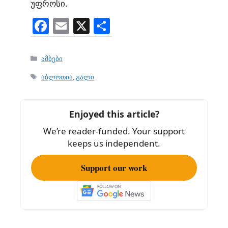
უფროსი.
F
E
X
S
a
m
h
c
ai
ar
Categories
ამბები
e
l
e
Tags
აბლოთია
,
გალი
b
o
Enjoyed this article?
o
We’re reader-funded. Your support
k
keeps us independent.
Support our work