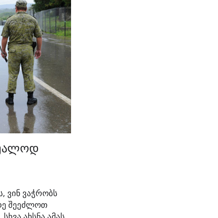
უშუალოდ
, ვინ ვაჭრობს
მდე შეეძლოთ
სხვა ახსნა ამას