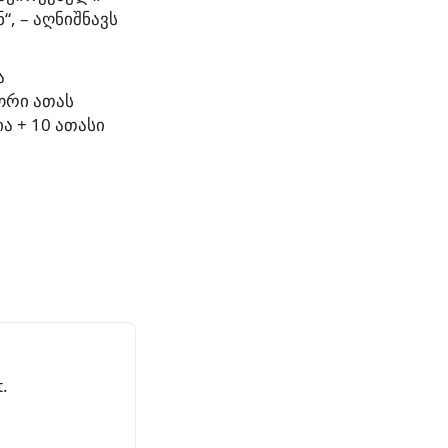
, – აღნიშნავს
ა
ორი ათას
ა + 10 ათასი
.