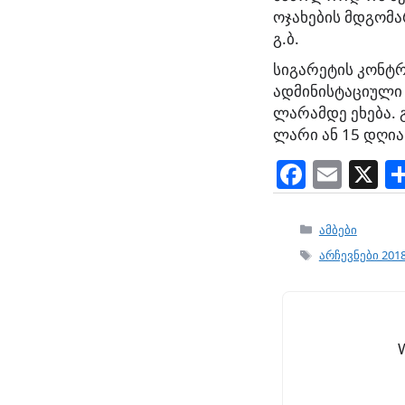
ოჯახების მდგომა
გ.ბ.
სიგარეტის კონტრ
ადმინისტაციული
ლარამდე ეხება. 
ლარი ან 15 დღია
F
E
X
a
m
c
ai
Categories
ამბები
e
l
Tags
არჩევნები 201
b
o
o
k