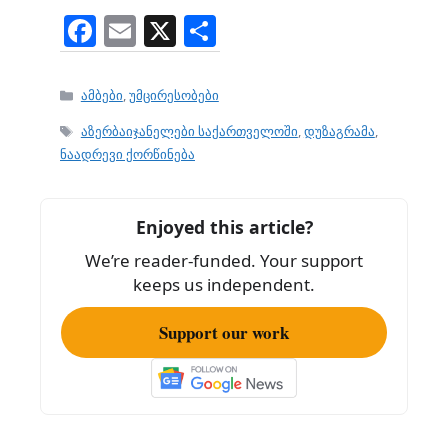
F
E
X
S
a
m
h
c
ai
ar
Categories
ამბები
,
უმცირესობები
e
l
e
Tags
აზერბაიჯანელები საქართველოში
,
დუზაგრამა
,
b
ნაადრევი ქორწინება
o
o
Enjoyed this article?
k
We’re reader-funded. Your support
keeps us independent.
Support our work