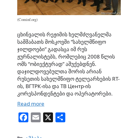
(Cominf.org)
ცხინვალის რეჟიმის ხელმძღვანელმა
სამშაბათს მოსკოვში “სახელმწიფო
ჯილდოები” გადასცა იმ რუს
ჟურნალისტებს, რომლებიც 2008 წლის
ომს “ობიექტურად” აშუქებდნენ.
დაჯილდოვებულთა შორის არიან
რუსეთის სახელმწიფო ტელეარხების RT-
ის, ВГТРК-ისა და ТВ Центр-ის
კორესპონდენტები და ოპერატორები.
Read more
Fa
E
X
S
ce
m
ha
bo
ail
re
Categories