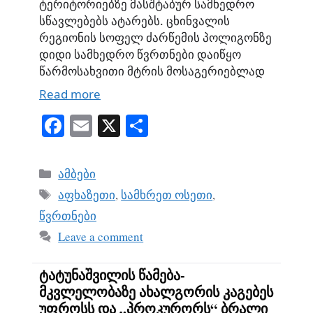
ტერიტორიებზე მასშტაბურ სამხედრო
სწავლებებს ატარებს. ცხინვალის
რეგიონის სოფელ ძარწემის პოლიგონზე
დიდი სამხედრო წვრთნები დაიწყო
წარმოსახვითი მტრის მოსაგერიებლად
Read more
Fa
E
X
S
ce
m
ha
bo
ail
re
Categories
ამბები
ok
Tags
აფხაზეთი
,
სამხრეთ ოსეთი
,
წვრთნები
Leave a comment
ტატუნაშვილის წამება-
მკვლელობაზე ახალგორის კაგებეს
უფროსს და „პროკურორს“ ბრალი