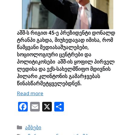
აშშ-ს რიგით 45-ე პრეზიდენტი დონალდ
ტრანპი გახდა, მიუხედავად იმისა, რომ
წამყვანი მედიასაშუალებები,
სოციოლოგიური ცენტრები და
პოლიტიკოსები აშშ-ის ყოფილ პირველ
ლედისა და ექს-სახელმწიფო მდივნის
ჰილარი კლინტონის გამარჯვებას
წინასწარმეტყველებდნენ.
Read more
Fa
E
X
S
ce
m
ha
bo
ail
re
Categories
ამბები