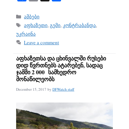
ce
m
ha
bo
ail
re
Categories
ამბები
ok
Tags
აფხაზეთი
,
გემი
,
კონტრაბანდა
,
უკრაინა
Leave a comment
აფხაზეთსა და ცხინვალში რუსები
დიდ წვრთნებს ატარებენ, სადაც
ჯამში 2 000 სამხედრო
მონაწილეობს
December 15, 2017
by
DFWatch staff