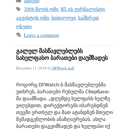
ამბები
ok
Tags
2008 წლის ომი
,
RT-ის ჟურნალისტი
,
აგვისტოს ომი
,
ბიბილოვი
,
სამხრეთ
ოსეთი
Leave a comment
გალელ მასწავლებლებს
სახელფასო ბარათები დაუმზადეს
December 11, 2018
by
DFWatch staff
როგორც DFWatch-ს მასწავლებლებმა
უთხრეს, ბარათები რუსულმა Сбербанк-
მა დაამზადა. „დღემდე ხელფასს ხელზე
ვიღებდით, დირექტორებს იბარებდნენ
თვეში ერთხელ და მათ ატანდნენ მთელი
შემადგენლობის ანაზღაურებას. ახლა
ბარათები დაგვიმზადეს და ხელფასი იქ