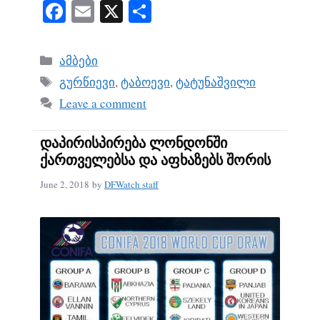
Fa
E
X
S
ce
m
ha
bo
ail
re
Categories
ამბები
ok
Tags
გურწიევი
,
ტაბოევი
,
ტატუნაშვილი
Leave a comment
დაპირისპირება ლონდონში
ქართველებსა და აფხაზებს შორის
June 2, 2018
by
DFWatch staff