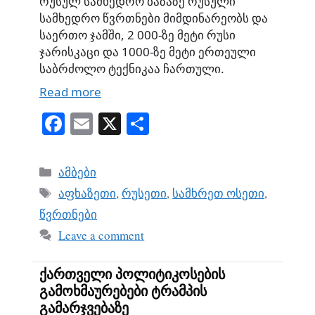
რუსულ სამხედრო ბაზაზე რუსული
სამხედრო წვრთნები მიმდინარეობს და
საერთო ჯამში, 2 000-ზე მეტი რუსი
ჯარისკაცი და 1000-ზე მეტი ერთეული
საბრძოლო ტექნიკაა ჩართული.
Read more
Fa
E
X
S
ce
m
ha
bo
ail
re
Categories
ამბები
ok
Tags
აფხაზეთი
,
რუსეთი
,
სამხრეთ ოსეთი
,
წვრთნები
Leave a comment
ქართველი პოლიტიკოსების
გამოხმაურებები ტრამპის
გამარჯვებაზე