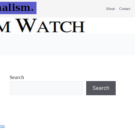
About
Contact
Search
Search
ess