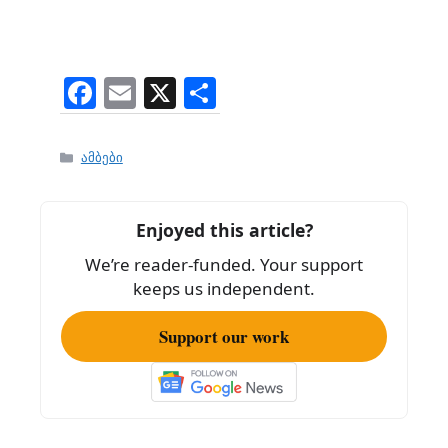
F
E
X
S
a
m
h
c
ai
ar
Categories
ამბები
e
l
e
b
Enjoyed this article?
o
We’re reader-funded. Your support
o
keeps us independent.
k
Support our work